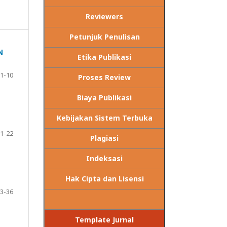
Reviewers
Petunjuk Penulisan
N
Etika Publikasi
1-10
Proses Review
Biaya Publikasi
Kebijakan Sistem Terbuka
1-22
Plagiasi
Indeksasi
Hak Cipta dan Lisensi
3-36
Template Jurnal