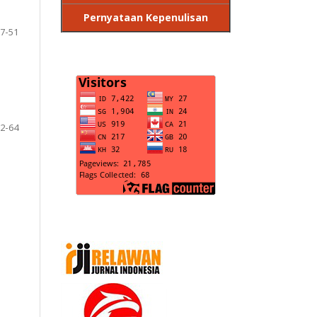
Pernyataan Kepenulisan
7-51
N
2-64