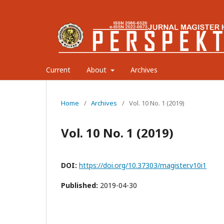
Current
About
Archives
Home
/
Archives
/
Vol. 10 No. 1 (2019)
Vol. 10 No. 1 (2019)
DOI:
https://doi.org/10.37303/magister.v10i1
Published:
2019-04-30