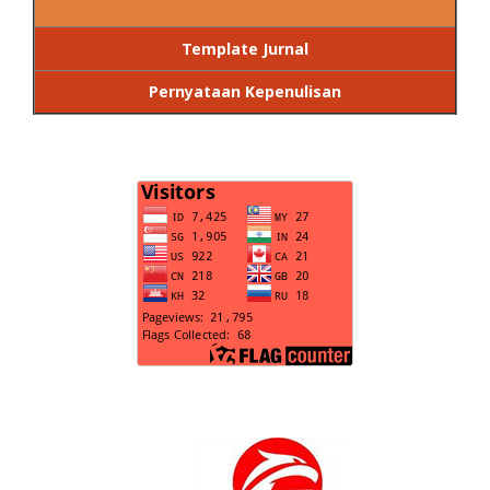
Template Jurnal
Pernyataan Kepenulisan