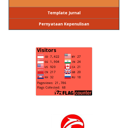
Template Jurnal
Pernyataan Kepenulisan