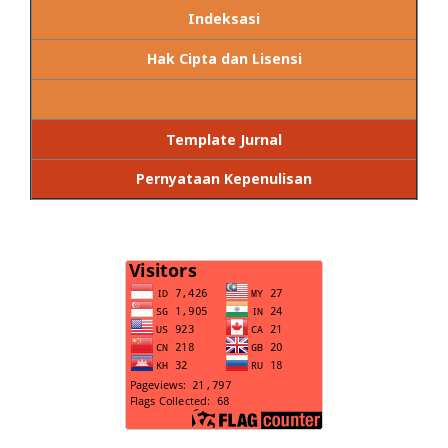
Indeksasi
Hak Cipta dan Lisensi
Template Jurnal
Pernyataan Kepenulisan